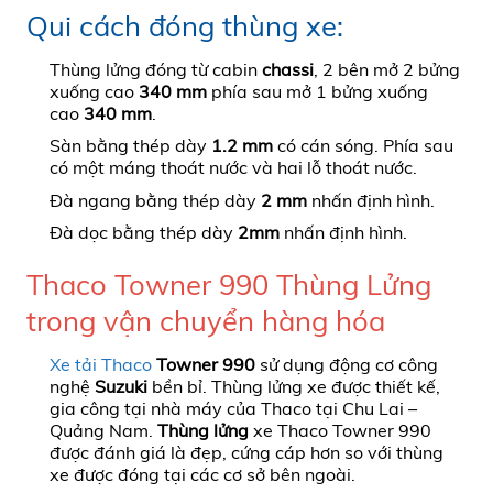
Qui cách đóng thùng xe:
Thùng lửng đóng từ cabin
chassi
, 2 bên mở 2 bửng
xuống cao
340 mm
phía sau mở 1 bửng xuống
cao
340 mm
.
Sàn bằng thép dày
1.2 mm
có cán sóng. Phía sau
có một máng thoát nước và hai lỗ thoát nước.
Đà ngang bằng thép dày
2 mm
nhấn định hình.
Đà dọc bằng thép dày
2mm
nhấn định hình.
Thaco Towner 990 Thùng Lửng
trong vận chuyển hàng hóa
Xe tải T
h
aco
Towner 990
sử dụng động cơ công
nghệ
Suzuki
bền bỉ. Thùng lửng xe được thiết kế,
gia công tại nhà máy của Thaco tại Chu Lai –
Quảng Nam.
Thùng lửng
xe Thaco Towner 990
được đánh giá là đẹp, cứng cáp hơn so với thùng
xe được đóng tại các cơ sở bên ngoài.