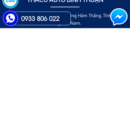
bán xe tải trả góp, xe tải Thaco Phan
Thiết
Địa chỉ : QL1A, Thắng Lợi, Phường Hàm Thắng, Tỉnh Lâm
0933 806 022
Đồng,Việt Nam.
Liên hệ : 0938809674
Email : nguyenngocduyhau@thaco.com.vn
Website: www.xetaibinhthuan.com
ĐĂNG KÝ
Nhập Số điện thoại của bạn đăng ký lái thử hoặc nhận
báo giá, khuyến mãi từ chúng tôi