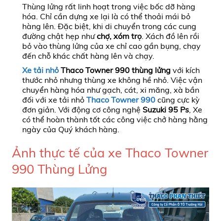
Thùng lửng rất linh hoạt trong việc bốc dỡ hàng
hóa. Chỉ cần dựng xe lại là có thể thoải mái bỏ
hàng lên. Đặc biệt, khi di chuyển trong các cung
đường chật hẹp như
chợ, xóm trọ
. Xách đồ lên rồi
bỏ vào thùng lửng của xe chỉ cao gần bụng, chạy
đến chỗ khác chất hàng lên và chạy.
Xe tải nhỏ
Thaco Towner 990 thùng lửng
với kích
thước nhỏ nhưng thùng xe không hề nhỏ. Việc vận
chuyển hàng hóa như gạch, cát, xi măng, xà bần
đối với xe tải nhỏ
Thaco Towner 990
cũng cực kỳ
đơn giản. Với động cơ công nghệ
Suzuki 95 Ps
, Xe
có thể hoàn thành tốt các công việc chở hàng hằng
ngày của Quý khách hàng.
Ảnh thực tế của xe
Thaco Towner
990 Thùng Lửng