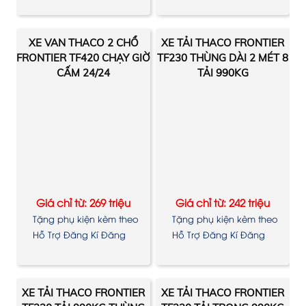
XE VAN THACO 2 CHỔ
XE TẢI THACO FRONTIER
FRONTIER TF420 CHẠY GIỜ
TF230 THÙNG DÀI 2 MÉT 8
CẤM 24/24
TẢI 990KG
Giá chỉ từ: 269 triệu
Giá chỉ từ: 242 triệu
Tặng phụ kiện kèm theo
Tặng phụ kiện kèm theo
xe
xe
Hỗ Trợ Đăng Kí Đăng
Hỗ Trợ Đăng Kí Đăng
Kiểm
Kiểm
XE TẢI THACO FRONTIER
XE TẢI THACO FRONTIER