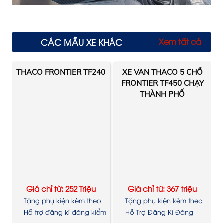
Xem tất cả
CÁC MẪU XE KHÁC
THACO FRONTIER TF240
XE VAN THACO 5 CHỔ
FRONTIER TF450 CHẠY
THÀNH PHỐ
Giá chỉ từ: 252 Triệu
Giá chỉ từ: 367 triệu
Tặng phụ kiện kèm theo
Tặng phụ kiện kèm theo
xe
xe
Hỗ trợ đăng kí đăng kiểm
Hỗ Trợ Đăng Kí Đăng
Kiểm