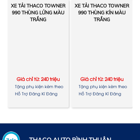
XE TẢI THACO TOWNER
XE TẢI THACO TOWNER
990 THÙNG LỬNG MÀU
990 THÙNG KÍN MÀU
TRẮNG
TRẮNG
Giá chỉ từ: 240 triệu
Giá chỉ từ: 240 triệu
Tặng phụ kiện kèm theo
Tặng phụ kiện kèm theo
xe
xe
Hỗ Trợ Đăng Kí Đăng
Hỗ Trợ Đăng Kí Đăng
Kiểm
Kiểm
Xe tải Bình Thuận, xe tải thaco, xe tải
Thaco Bình Thuận, xe tải Phan Thiết,
THACO AUTO BÌNH THUẬN