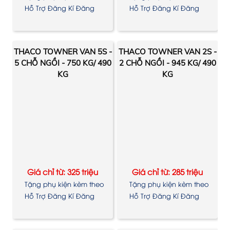
xe
xe
Hỗ Trợ Đăng Kí Đăng
Hỗ Trợ Đăng Kí Đăng
Kiểm
Kiểm
THACO TOWNER VAN 5S -
THACO TOWNER VAN 2S -
5 CHỖ NGỒI - 750 KG/ 490
2 CHỖ NGỒI - 945 KG/ 490
KG
KG
Giá chỉ từ: 325 triệu
Giá chỉ từ: 285 triệu
Tặng phụ kiện kèm theo
Tặng phụ kiện kèm theo
xe
xe
Hỗ Trợ Đăng Kí Đăng
Hỗ Trợ Đăng Kí Đăng
Kiểm
Kiểm