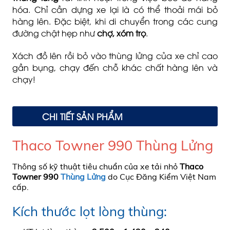
hóa. Chỉ cần dựng xe lại là có thể thoải mái bỏ
hàng lên. Đặc biệt, khi di chuyển trong các cung
đường chật hẹp như
chợ, xóm trọ
.
Xách đồ lên rồi bỏ vào thùng lửng của xe chỉ cao
gần bụng, chạy đến chỗ khác chất hàng lên và
chạy!
CHI TIẾT SẢN PHẨM
Thaco Towner 990 Thùng Lửng
Thông số kỹ thuật tiêu chuẩn của xe tải nhỏ
Thaco
Towner 990
Thùng Lửng
do Cục Đăng Kiểm Việt Nam
cấp.
Kích thước lọt lòng thùng: