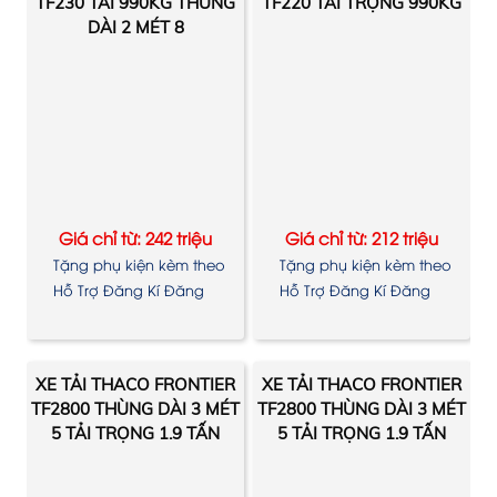
TF230 TẢI 990KG THÙNG
TF220 TẢI TRỌNG 990KG
DÀI 2 MÉT 8
Giá chỉ từ: 242 triệu
Giá chỉ từ: 212 triệu
Tặng phụ kiện kèm theo
Tặng phụ kiện kèm theo
xe
xe
Hỗ Trợ Đăng Kí Đăng
Hỗ Trợ Đăng Kí Đăng
Kiểm
Kiểm
XE TẢI THACO FRONTIER
XE TẢI THACO FRONTIER
TF2800 THÙNG DÀI 3 MÉT
TF2800 THÙNG DÀI 3 MÉT
5 TẢI TRỌNG 1.9 TẤN
5 TẢI TRỌNG 1.9 TẤN