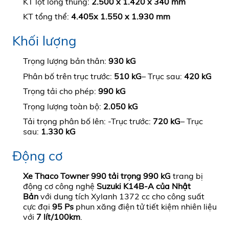
KT lọt lòng thùng:
2.500 x 1.420 x 340 mm
KT tổng thể:
4.405x 1.550 x 1.930 mm
Khối lượng
Trọng lượng bản thân:
930 kG
Phân bố trên trục trước:
510 kG
– Trục sau:
420 kG
Trọng tải cho phép:
990 kG
Trọng lượng toàn bộ:
2.050 kG
Tải trọng phân bố lên: -Trục trước:
720 kG
– Trục
sau:
1.330 kG
Động cơ
Xe Thaco Towner 990 tải trọng 990 kG
trang bị
động cơ công nghệ
Suzuki K14B-A của Nhật
Bản
với dung tích Xylanh 1372 cc cho công suất
cực đại
95 Ps
phun xăng điện tử tiết kiệm nhiên liệu
với
7 lít/100km
.