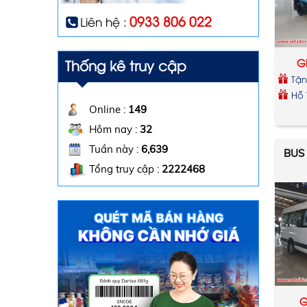
0933 806 022
Liên hệ :
Thống kê truy cập
Gi
Tặn
xe
Hỗ 
Online :
149
Hôm nay :
32
Tuần này :
6,639
BUS
Tổng truy cập :
2222468
G