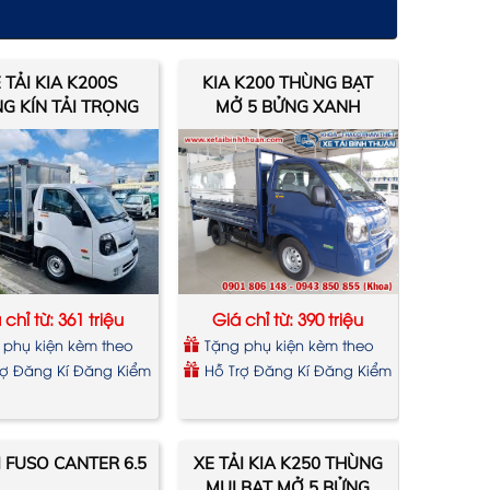
 TẢI KIA K200S
KIA K200 THÙNG BẠT
G KÍN TẢI TRỌNG
MỞ 5 BỬNG XANH
1.490 KG
DƯƠNG
 chỉ từ: 361 triệu
Giá chỉ từ: 390 triệu
 phụ kiện kèm theo
Tặng phụ kiện kèm theo
xe
rợ Đăng Kí Đăng Kiểm
Hỗ Trợ Đăng Kí Đăng Kiểm
I FUSO CANTER 6.5
XE TẢI KIA K250 THÙNG
MUI BẠT MỞ 5 BỬNG