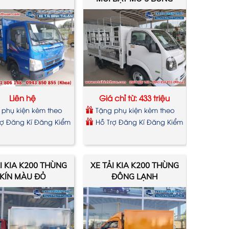
MÀU TRẮNG
Liên hệ
Giá chỉ từ: 433 triệu
 phụ kiện kèm theo
Tặng phụ kiện kèm theo
xe
rợ Đăng Kí Đăng Kiểm
Hỗ Trợ Đăng Kí Đăng Kiểm
I KIA K200 THÙNG
XE TẢI KIA K200 THÙNG
KÍN MÀU ĐỎ
ĐÔNG LẠNH