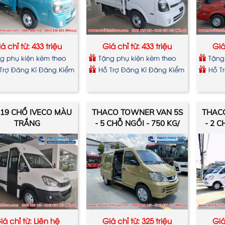
á chỉ từ: 433 triệu
Giá chỉ từ: 433 triệu
Giá
g phụ kiện kèm theo
Tặng phụ kiện kèm theo
Tặng
xe
xe
Trợ Đăng Kí Đăng Kiểm
Hỗ Trợ Đăng Kí Đăng Kiểm
Hỗ T
 19 CHỔ IVECO MÀU
THACO TOWNER VAN 5S
THAC
TRẮNG
- 5 CHỖ NGỒI - 750 KG/
- 2 C
490 KG
iá chỉ từ: Liên hệ
Giá chỉ từ: 325 triệu
Giá