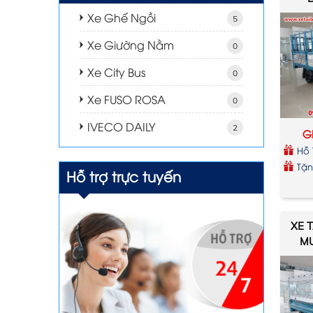
Xe Ghế Ngồi
5
Xe Giường Nằm
0
Xe City Bus
0
Xe FUSO ROSA
0
IVECO DAILY
2
Gi
Hỗ 
Tặn
Hỗ trợ trực tuyến
xe
XE 
MU