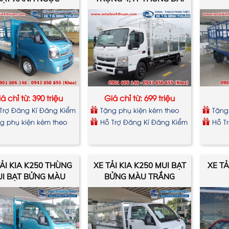
6,2M
á chỉ từ: 390 triệu
Giá chỉ từ: 699 triệu
Trợ Đăng Kí Đăng Kiểm
Tặng phụ kiện kèm theo
Tặng
xe
xe
g phụ kiện kèm theo
Hỗ Trợ Đăng Kí Đăng Kiểm
Hỗ T
TẢI KIA K250 THÙNG
XE TẢI KIA K250 MUI BẠT
XE TẢ
I BẠT BỬNG MÀU
BỬNG MÀU TRẮNG
XANH