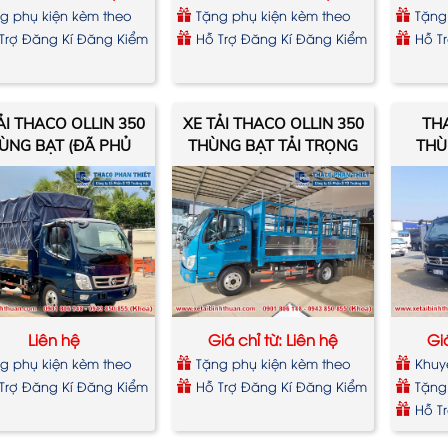
g phụ kiện kèm theo
Tặng phụ kiện kèm theo
Tặng
xe
xe
Trợ Đăng Kí Đăng Kiểm
Hỗ Trợ Đăng Kí Đăng Kiểm
Hỗ T
ẢI THACO OLLIN 350
XE TẢI THACO OLLIN 350
THA
ÙNG BẠT (ĐÃ PHỦ
THÙNG BẠT TẢI TRỌNG
THÙ
 ) TẢI TRỌNG 2.15
2.15 TẤN EURO 4
TẤN EURO 4
Liên hệ
Giá chỉ từ: Liên hệ
Giá
g phụ kiện kèm theo
Tặng phụ kiện kèm theo
Khuy
xe
Bạ
Trợ Đăng Kí Đăng Kiểm
Hỗ Trợ Đăng Kí Đăng Kiểm
Tặng
xe
Hỗ T