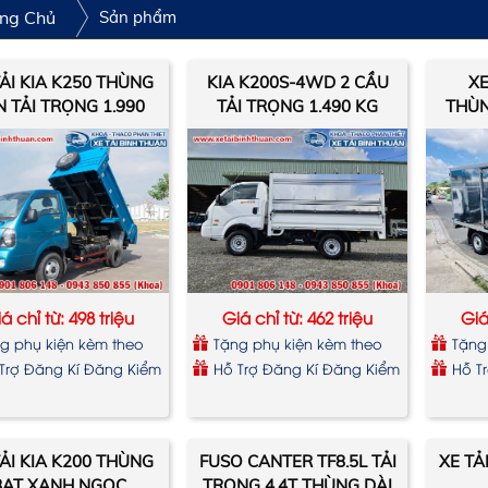
ng Chủ
Sản phẩm
TẢI KIA K250 THÙNG
KIA K200S-4WD 2 CẦU
XE
N TẢI TRỌNG 1.990
TẢI TRỌNG 1.490 KG
THÙN
KG
á chỉ từ: 498 triệu
Giá chỉ từ: 462 triệu
Giá
g phụ kiện kèm theo
Tặng phụ kiện kèm theo
Tặng
xe
xe
Trợ Đăng Kí Đăng Kiểm
Hỗ Trợ Đăng Kí Đăng Kiểm
Hỗ T
TẢI KIA K200 THÙNG
FUSO CANTER TF8.5L TẢI
XE TẢ
BẠT XANH NGỌC
TRỌNG 4,4T THÙNG DÀI