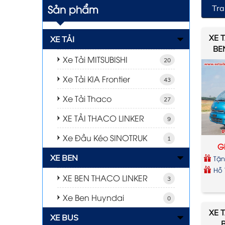
Sản phẩm
Tra
XE 
XE TẢI
BE
Xe Tải MITSUBISHI
20
Xe Tải KIA Frontier
43
Xe Tải Thaco
27
XE TẢI THACO LINKER
9
Xe Đầu Kéo SINOTRUK
1
Gi
XE BEN
Tặn
xe
Hỗ 
XE BEN THACO LINKER
3
Xe Ben Huyndai
0
XE 
XE BUS