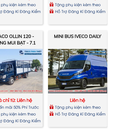
 phụ kiện kèm theo
Tặng phụ kiện kèm theo
xe
rợ Đăng Kí Đăng Kiểm
Hỗ Trợ Đăng Kí Đăng Kiểm
CO OLLIN 120 -
MINI BUS IVECO DAILY
NG MUI BẠT - 7.1
TẤN
 chỉ từ: Liên hệ
Liên hệ
ến mãi 50% Phí Trước
Tặng phụ kiện kèm theo
xe
 phụ kiện kèm theo
Hỗ Trợ Đăng Kí Đăng Kiểm
rợ Đăng Kí Đăng Kiểm