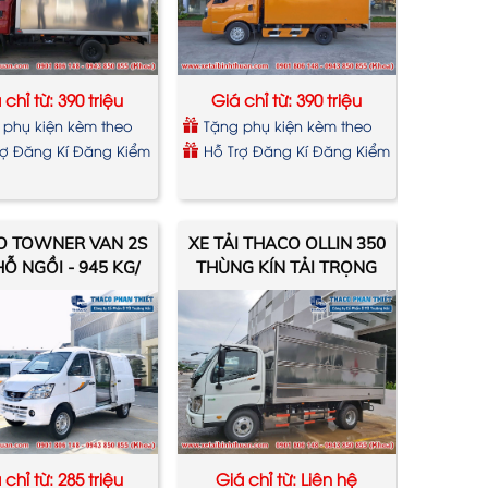
 chỉ từ: 390 triệu
Giá chỉ từ: 390 triệu
 phụ kiện kèm theo
Tặng phụ kiện kèm theo
xe
rợ Đăng Kí Đăng Kiểm
Hỗ Trợ Đăng Kí Đăng Kiểm
O TOWNER VAN 2S
XE TẢI THACO OLLIN 350
HỖ NGỒI - 945 KG/
THÙNG KÍN TẢI TRỌNG
490 KG
2.15 TẤN EURO 4
 chỉ từ: 285 triệu
Giá chỉ từ: Liên hệ