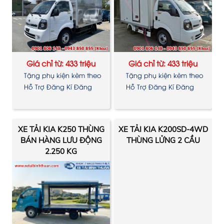
Giá chỉ từ: 433 triệu
Giá chỉ từ: 433 triệu
Tặng phụ kiện kèm theo
Tặng phụ kiện kèm theo
xe
xe
Hỗ Trợ Đăng Kí Đăng
Hỗ Trợ Đăng Kí Đăng
Kiểm
Kiểm
XE TẢI KIA K250 THÙNG
XE TẢI KIA K200SD-4WD
BÁN HÀNG LƯU ĐỘNG
THÙNG LỬNG 2 CẦU
2.250 KG