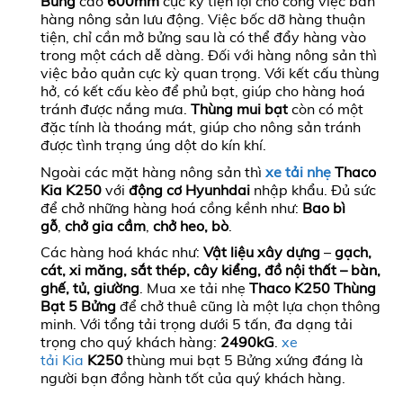
Bửng
cao
600mm
cực kỳ tiện lợi cho công việc bán
hàng nông sản lưu động. Việc bốc dỡ hàng thuận
tiện, chỉ cần mở bửng sau là có thể đẩy hàng vào
trong một cách dễ dàng. Đối với hàng nông sản thì
việc bảo quản cực kỳ quan trọng. Với kết cấu thùng
hở, có kết cấu kèo để phủ bạt, giúp cho hàng hoá
tránh được nắng mưa.
Thùng mui bạt
còn có một
đặc tính là thoáng mát, giúp cho nông sản tránh
được tình trạng úng dột do kín khí.
Ngoài các mặt hàng nông sản thì
xe tải nhẹ
Thaco
Kia K250
với
động cơ Hyunhdai
nhập khẩu. Đủ sức
để chở những hàng hoá cồng kềnh như:
Bao bì
gỗ
,
chở
gia cầm
,
chở heo, bò
.
Các hàng hoá khác như:
Vật liệu xây dựng
–
gạch,
cát, xi măng, sắt thép, cây kiểng, đồ nội thất – bàn,
ghế, tủ, giường
. Mua xe tải nhẹ
Thaco K250 Thùng
Bạt 5 Bửng
để chở thuê cũng là một lựa chọn thông
minh. Với tổng tải trọng dưới 5 tấn, đa dạng tải
trọng cho quý khách hàng:
2490kG
.
xe
tả
i Kia
K250
thùng mui bạt 5 Bửng xứng đáng là
người bạn đồng hành tốt của quý khách hàng.