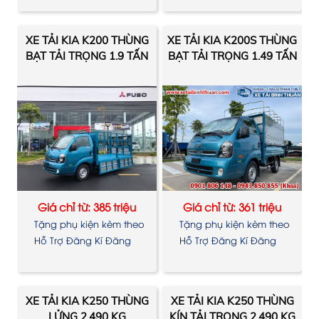
XE TẢI KIA K200 THÙNG
XE TẢI KIA K200S THÙNG
BẠT TẢI TRỌNG 1.9 TẤN
BẠT TẢI TRỌNG 1.49 TẤN
Giá chỉ từ: 385 triệu
Giá chỉ từ: 361 triệu
Tặng phụ kiện kèm theo
Tặng phụ kiện kèm theo
xe
xe
Hỗ Trợ Đăng Kí Đăng
Hỗ Trợ Đăng Kí Đăng
Kiểm
Kiểm
XE TẢI KIA K250 THÙNG
XE TẢI KIA K250 THÙNG
LỬNG 2.490 KG
KÍN TẢI TRỌNG 2.490 KG