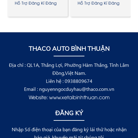
xe
xe
Hỗ Trợ Đăng Kí Đăng
Hỗ Trợ Đăng Kí Đăng
Kiểm
Kiểm
Xe tải Bình Thuận, xe tải thaco, xe tải
Thaco Bình Thuận, xe tải Phan Thiết,
THACO AUTO BÌNH THUẬN
bán xe tải trả góp, xe tải Thaco Phan
Thiết
Địa chỉ : QL1A, Thắng Lợi, Phường Hàm Thắng, Tỉnh Lâm
Đồng,Việt Nam.
Liên hệ : 0938809674
Email : nguyenngocduyhau@thaco.com.vn
Website: www.xetaibinhthuan.com
ĐĂNG KÝ
Nhập Số điện thoại của bạn đăng ký lái thử hoặc nhận
báo giá, khuyến mãi từ chúng tôi