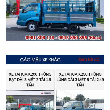
Xem tất cả
CÁC MẪU XE KHÁC
XE TẢI KIA K200 THÙNG
XE TẢI KIA K250 THÙNG
BẠT DÀI 3 MÉT 2 TẢI 1.9
LỬNG DÀI 3 MÉT 5 TẢI 2.49
TẤN
TẤN