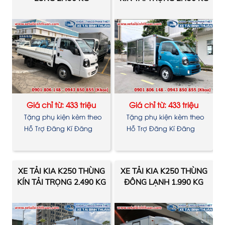
Giá chỉ từ: 433 triệu
Giá chỉ từ: 433 triệu
Tặng phụ kiện kèm theo
Tặng phụ kiện kèm theo
xe
xe
Hỗ Trợ Đăng Kí Đăng
Hỗ Trợ Đăng Kí Đăng
Kiểm
Kiểm
XE TẢI KIA K250 THÙNG
XE TẢI KIA K250 THÙNG
KÍN TẢI TRỌNG 2.490 KG
ĐÔNG LẠNH 1.990 KG