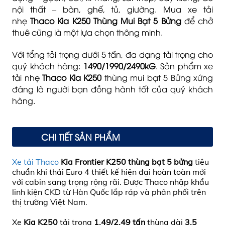
nội thất – bàn, ghế, tủ, giường. Mua xe tải
nhẹ
Thaco Kia K250 Thùng Mui Bạt 5 Bửng
để chở
thuê cũng là một lựa chọn thông minh.
Với tổng tải trọng dưới 5 tấn, đa dạng tải trọng cho
quý khách hàng:
1490/1990/2490kG
. Sản phẩm xe
tải nhẹ
Thaco Kia K250
thùng mui bạt 5 Bửng xứng
đáng là người bạn đồng hành tốt của quý khách
hàng.
CHI TIẾT SẢN PHẨM
Xe tải
Thaco
Kia Frontier K250 thùng bạt 5 bửng
tiêu
chuẩn khi thải Euro 4 thiết kế hiện đại hoàn toàn mới
với cabin sang trọng rộng rãi. Được Thaco nhập khẩu
linh kiện CKD từ Hàn Quốc lắp ráp và phân phối trên
thị trường Việt Nam.
Xe
Kia K250
tải trọng
1.49/2.49 tấn
thùng dài
3.5