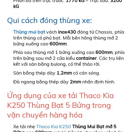
Phân bố trên trục trước:
1770 kG
– Trục sau:
3200
kG
Qui cách đóng thùng xe:
Thùng mui bạt
vách
inox430
đóng từ Chassis, phía
trên thùng có phủ bạt. Mỗi bên hông thùng mở 2
bửng xuống cao
600mm
.
Phía sau thùng mở 1 bửng xuống cao
600mm
, phía
trên bửng sau mở 2 cửa kiểu
container
. Các trụ liên
kết với sàn bằng bulong, có thể tháo rời.
Sàn bằng thép dày
1.2mm
có cán sóng.
Đà ngang bằng thép dày
2mm
nhấn định hình.
Ứng dụng của xe tải Thaco Kia
K250 Thùng Bạt 5 Bửng trong
vận chuyển hàng hóa
Xe tải nhẹ
Thaco
Kia K250
Thùng Mui Bạt mở 5