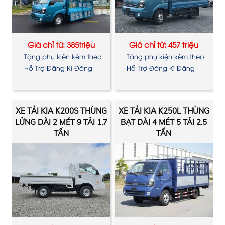
Giá chỉ từ: 385triệu
Giá chỉ từ: 457 triệu
Tặng phụ kiện kèm theo
Tặng phụ kiện kèm theo
xe
xe
Hỗ Trợ Đăng Kí Đăng
Hỗ Trợ Đăng Kí Đăng
Kiểm
Kiểm
XE TẢI KIA K200S THÙNG
XE TẢI KIA K250L THÙNG
LỬNG DÀI 2 MÉT 9 TẢI 1.7
BẠT DÀI 4 MÉT 5 TẢI 2.5
TẤN
TẤN