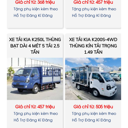
Giá chỉ từ: 368 triệu
Giá chỉ từ: 457 triệu
Tặng phụ kiện kèm theo
Tặng phụ kiện kèm theo
xe
xe
Hỗ Trợ Đăng Kí Đăng
Hỗ Trợ Đăng Kí Đăng
Kiểm
Kiểm
XE TẢI KIA K250L THÙNG
XE TẢI KIA K200S-4WD
BẠT DÀI 4 MÉT 5 TẢI 2.5
THÙNG KÍN TẢI TRỌNG
TẤN
1.49 TẤN
Giá chỉ từ: 457 triệu
Giá chỉ từ: 505 triệu
Tặng phụ kiện kèm theo
Tặng phụ kiện kèm theo
xe
xe
Hỗ Trợ Đăng Kí Đăng
Hỗ Trợ Đăng Kí Đăng
Kiểm
Kiểm