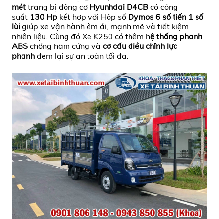
mét
trang bị động cơ
Hyunhdai D4CB
có công
suất
130 Hp
kết hợp với Hộp số
Dymos 6 số tiến 1 số
lùi
giúp xe vận hành êm ái, mạnh mẽ và tiết kiệm
nhiên liệu. Cùng đó Xe K250 có thêm h
ệ thống phanh
ABS
chống hãm cứng và
cơ cấu điều chỉnh lực
phanh
đem lại sự an toàn tối đa.